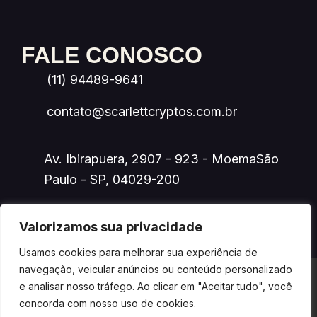
FALE CONOSCO
(11) 94489-9641
contato@scarlettcryptos.com.br
Av. Ibirapuera, 2907 - 923 - MoemaSão
Paulo - SP, 04029-200
Valorizamos sua privacidade
Usamos cookies para melhorar sua experiência de
navegação, veicular anúncios ou conteúdo personalizado
©2025 Scarlett Tecnologia e Servicos LTDA -
e analisar nosso tráfego. Ao clicar em "Aceitar tudo", você
54.590.737/0001-30. Todos os direitos reservados.
concorda com nosso uso de cookies.